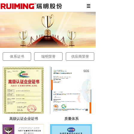
体系证书
瑞明荣誉
供应商荣誉
高级认证企业证书
质量体系